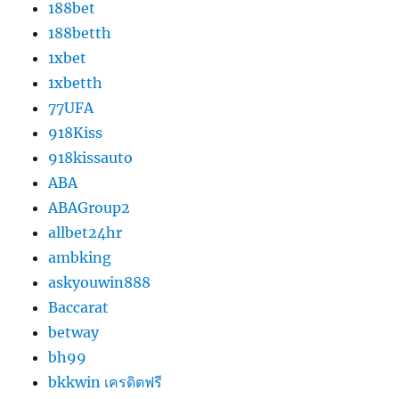
188bet
188betth
1xbet
1xbetth
77UFA
918Kiss
918kissauto
ABA
ABAGroup2
allbet24hr
ambking
askyouwin888
Baccarat
betway
bh99
bkkwin เครดิตฟรี