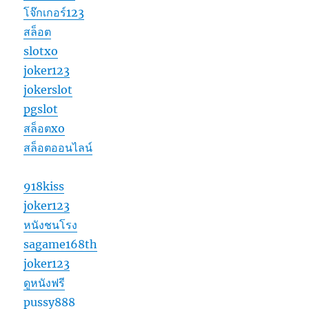
โจ๊กเกอร์123
สล็อต
slotxo
joker123
jokerslot
pgslot
สล็อตxo
สล็อตออนไลน์
918kiss
joker123
หนังชนโรง
sagame168th
joker123
ดูหนังฟรี
pussy888