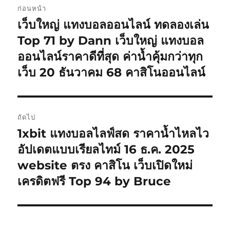
ก่อนหน้า
เรื่อง
เว็บใหญ่ แทงบอลออนไลน์ ทดลองเล่น
เรื่อง
ก่อน
Top 71 by Dann เว็บใหญ่ แทงบอล
หน้า:
ออนไลน์ราคาดีที่สุด ค่าน้ำคุ้มกว่าทุก
เว็บ 20 ธันวาคม 68 คาสิโนออนไลน์
ถัดไป
1xbit แทงบอลไลฟ์สด ราคาน้ำไหลไว
เรื่อง
ต่อ
อัปเดตแบบเรียลไทม์ 16 ธ.ค. 2025
ไป:
website ตรง คาสิโน เว็บเปิดใหม่
เครดิตฟรี Top 94 by Bruce