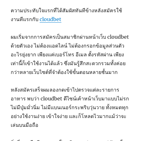
ความประทับใจแรกที่ได้สัมผัสทันทีข้างหลังสมัครใช้
งานทีแรกกับ
cloudbet
ผมเริ่มจากการสมัครเป็นสมาชิกผ่านหน้าเว็บ cloudbet
ด้วยตัวเอง ไม่ต้องแอดไลน์ ไม่ต้องกรอกข้อมูลส่วนตัว
อะไรยุ่งยาก เพียงแค่เบอร์โทร อีเมล ตั้งรหัสผ่าน เพียง
เท่านี้ก็เข้าใช้งานได้แล้ว ซึ่งมันรู้สึกสะดวกรวมทั้งค่อย
กว่าหลายเว็บไซต์ที่จำต้องใช้ขั้นตอนหลายชั้นมาก
หลังสมัครเสร็จผมลองกดเข้าไปตรวจแต่ละรายการ
อาหาร พบว่า cloudbet ดีไซน์เค้าหน้าเว็บมาแบบไม่รก
ไม่มีปุ่มมั่วนิ่ม ไม่มีแบนเนอร์กระพริบวุ่นวาย ทั้งหมดทุก
อย่างใช้งานง่าย เข้าใจง่าย และก็โหลดไวมากแม้ว่าจะ
เล่นบนมือถือ