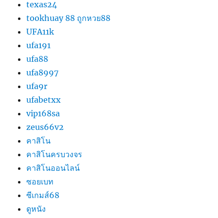
texas24
tookhuay 88 ถูกหวย88
UFA11k
ufa191
ufa88
ufa8997
ufa9r
ufabetxx
vip168sa
zeus66v2
คาสิโน
คาสิโนครบวงจร
คาสิโนออนไลน์
ซอยเบท
ซีเกมส์68
ดูหนัง