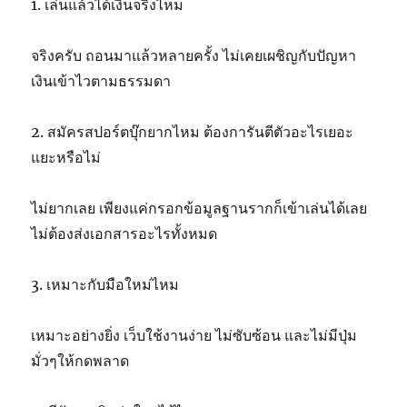
1. เล่นแล้วได้เงินจริงไหม
จริงครับ ถอนมาแล้วหลายครั้ง ไม่เคยเผชิญกับปัญหา
เงินเข้าไวตามธรรมดา
2. สมัครสปอร์ตบุ๊กยากไหม ต้องการันตีตัวอะไรเยอะ
แยะหรือไม่
ไม่ยากเลย เพียงแค่กรอกข้อมูลฐานรากก็เข้าเล่นได้เลย
ไม่ต้องส่งเอกสารอะไรทั้งหมด
3. เหมาะกับมือใหม่ไหม
เหมาะอย่างยิ่ง เว็บใช้งานง่าย ไม่ซับซ้อน และไม่มีปุ่ม
มั่วๆให้กดพลาด