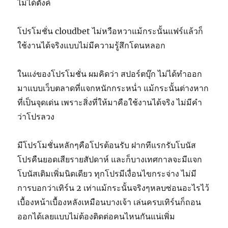
ไม่ได้ตังค์
โปรโมชั่น cloudbet ไม่หวือหวาแม้กระนั้นแฟร์แล้วก็
ใช้งานได้จริงแบบไม่มีความรู้สึกโดนหลอก
ในแง่ของโปรโมชั่น ผมคิดว่า สปอร์ตบุ๊ก ไม่ได้ทำออก
มาแบบเว็บตลาดที่แจกหนักกระหน่ำ แม้กระนั้นต่างหาก
ที่เป็นจุดเด่น เพราะสิ่งที่ให้มาคือใช้งานได้จริง ไม่มีคำ
ว่าโปรลวง
มีโปรโมชั่นหลักๆคือโปรต้อนรับ ฝากทีแรกรับโบนัส
โปรคืนยอดเสียรายสัปดาห์ และก็บางเทศกาลจะมีแจก
โบนัสเติมเพิ่มนิดเดียว ทุกโปรมีเงื่อนไขกระจ่าง ไม่มี
การบอกว่าเทิร์น 2 เท่าแม้กระนั้นจริงๆหลบซ่อนอะไรไว้
เบื้องหน้าเบื้องหลังเหมือนบางเจ้า เล่นครบเทิร์นก็ถอน
ออกได้เลยแบบไม่ต้องติดต่อคนไหนกันแน่เพิ่ม