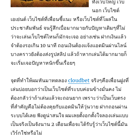
ทั้งเว็บใหญ่ เว็บ
นอก เว็บไซต์
เอเย่นต์ เว็บไซต์ที่เพื่อนชี้แนะ หรือเว็บไซต์ที่โผล่ใน
ประชาสัมพันธ์ จนรู้สึกเบื่อมากมายกับปัญหาเดิมๆที่ไม่
ว่าจะเล่นเว็บไซต์ไหนก็มักจะเจอ อย่างเช่น ฝากเงินแล้ว
จำต้องรอเกิน 10 นาที ถอนเงินต้องแจ้งแอดมินผ่านไลน์
บางคราวยังต้องส่งรูปสลิป แล้วถ้าหากเล่นได้มากมายก็
จะเริ่มเจอปัญหาหนักขึ้นเรื่อยๆ
จุดที่ทำให้ผมหันมาทดลอง
cloudbet
จริงๆคือเพื่อนฝูงที่
เล่นบ่อยบอกว่าเป็นเว็บไซต์ที่ระบบค่อนข้างมั่นคง ไม่
ต้องกลัวว่าถ้าเล่นแล้วจะถอนยาก เพราะว่าเป็นเว็บตรง
ที่สำคัญคือไม่ต้องคุยกับแอดมินให้วุ่นวาย ฝากถอนผ่าน
ระบบได้เลย ฟังดูน่าสนใจ ผมเลยตั้งอกตั้งใจลองเล่นแบบ
เป็นจริงเป็นจังนาน 2 เดือนเพื่อจะได้รับรู้ว่าเว็บไซต์นี้มัน
เวิร์กใช่หรือไม่