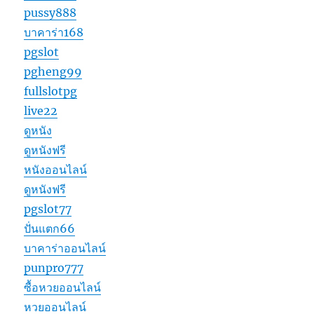
pussy888
บาคาร่า168
pgslot
pgheng99
fullslotpg
live22
ดูหนัง
ดูหนังฟรี
หนังออนไลน์
ดูหนังฟรี
pgslot77
ปั่นแตก66
บาคาร่าออนไลน์
punpro777
ซื้อหวยออนไลน์
หวยออนไลน์