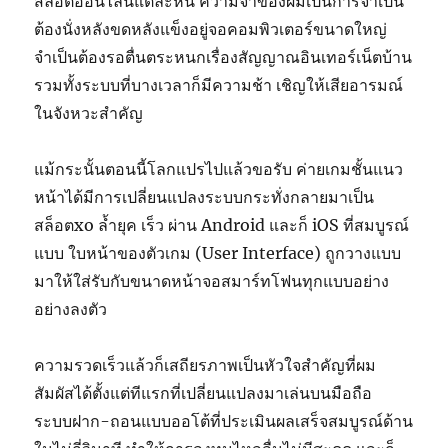
สล็อตออนไลน์แต่ละหน ความจำของผมเป็นการจำเป็น
ต้องนั่งหลังขดหลังแข็งอยู่จอคอมพิวเตอร์ขนาดใหญ่
จำเป็นต้องรอตื่นตระหนกเรื่องสัญญาณอินเทอร์เน็ตบ้าน
รวมทั้งระบบที่บางเวลาก็มีความช้า เชิญให้เสียอารมณ์
ในจังหวะสำคัญ
แม้กระนั้นตอนนี้โลกแปรไปแล้วขอรับ ค่ายเกมชั้นแนว
หน้าได้มีการเปลี่ยนแปลงระบบกระทั่งกลายมาเป็น
สล็อตxo ล้ำยุค เร็ว ผ่าน Android และก็ iOS ที่สมบูรณ์
แบบ ใบหน้าของตัวเกม (User Interface) ถูกวางแบบ
มาให้ใส่รับกับขนาดหน้าจอสมาร์ทโฟนทุกแบบอย่าง
อย่างลงตัว
ความรวดเร็วแล้วก็เสถียรภาพเป็นหัวใจสำคัญที่ผม
สัมผัสได้ตั้งแต่ทีแรกที่เปลี่ยนแปลงมาเล่นบนมือถือ
ระบบฝาก-ถอนแบบออโต้ที่ประเมินผลเสร็จสมบูรณ์ด้าน