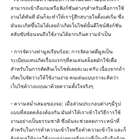
สามารถเข้าถึงเกมหรือฟังก์ชันต่างๆสำหรับเพื่อการใช้
งานได้ทันที มันก็จะทำให้เรารู้สึกสบายใจตั้งแต่เริ่ม ซึ่ง
มันจะเกิดขึ้นไม่ได้เลยถ้าเกิดเว็บไซต์นั้นดีไซน์ฟังก์ชัน
สลับซับซ้อนจนถึงใช้งานได้ยากเกินความจำเป็น
• การจัดวางท่ามูลเรียบร้อย: การจัดอวดดีมูลเป็น
ระเบียบแทบเกิดเรื่องแรกๆที่คนเล่นสล็อตมักใช้เพื่อ
สำหรับในการตัดสินเว็บไซต์เลยล่ะนะครับ เนื่องจากถ้า
เกิดเว็บจัดวางให้ใช้งานง่าย คนเล่นแบบเราจะคิดว่า
เว็บไซต์วางแบบมาด้วยความตั้งใจจริงๆ
• ความสม่ำเสมอของจอ: เมื่อส่วนประกอบต่างๆมีรูป
แบบที่สอดคล้องต้องกัน มันทำให้เราเข้าใจวิธีการใช้
งานอย่างเป็นธรรมชาติ ซึ่งมันจะช่วยลดภาระหน้าที่
สำหรับในการทำความเข้าใจหรือทำความเข้าใจ และก็
ยังส่งผลให้การใช้งานดูง่ายดายยิ่งกว่าที่เป็นจริงอีกด้วย