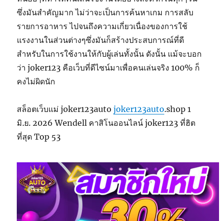
ซึ่งมันสำคัญมาก ไม่ว่าจะเป็นการค้นหาเกม การสลับ
รายการอาหาร ไปจนถึงความเกี่ยวเนื่องของการใช้
แรงงานในส่วนต่างๆซึ่งมันก็สร้างประสบการณ์ที่ดี
สำหรับในการใช้งานให้กับผู้เล่นทั้งนั้น ดังนั้น แม้จะบอก
ว่า joker123 คือเว็บที่ดีไซน์มาเพื่อคนเล่นจริง 100% ก็
คงไม่ผิดนัก
สล็อตเว็บแม่ joker123auto
joker123auto
.shop 1
มิ.ย. 2026 Wendell คาสิโนออนไลน์ joker123 ที่ฮิต
ที่สุด Top 53