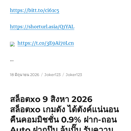
https://bitt.to/ci61c5
https://shorturl.asia/Q1YAL
https://t.co/3E9Ai70Lcn
…
เขียน
หมวด
ป้าย
18 มิถุนายน 2026
Joker123
Joker123
เมื่อ
หมู่
กำกับ
สล็อตxo 9 สิงหา 2026
สล็อตxo เกมดัง ได้ตังค์แน่นอน
คืนคอมมิชชั่น 0.9% ฝาก-ถอน
Auto ฝากปุ๊บ ลุ้นปั๊บ รับความ