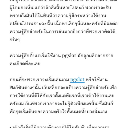
ผู้ใดมองเห็น แต่ว่าถ้าสิ่งนั้นหายไปล่ะก็ พวกเราจะรับ
ทราบถึงมันได้ในทันทีว่าความรู้สึกระหว่างใช้งาน
เปลี่ยนไป เพราะฉะนั้น เนื้อหาเล็กๆนี่แหละครับที่มีผลต่อ
ความรู้สึกสำหรับในการเล่นมากยิ่งกว่าที่พวกเราคิดได้
จริงๆ
ความรู้สึกตั้งแต่เริ่มใช้งาน pgslot มักถูกผลิตจากราย
ละเอียดที่ละเลย
ก่อนที่จะพวกเราจะเริ่มเล่นเกม
pgslot
หรือใช้งาน
ฟังก์ชันต่างๆนั้น เว็บสล็อตจะสร้างความรู้สึกสำหรับเพื่อ
การใช้งานที่ดีให้กับเราตั้งแต่ทีแรกที่เราเข้าใช้งานเลย
ครับผม ก็แค่พวกเราอาจจะไม่รู้ตัวเพียงแค่นั้น ซึ่งมันก็
คือจุดเริ่มต้นของความตรึงใจทั้งหมดทั้งปวงนั่นเอง
• เข้าถึงสิ่งที่มีความต้องการได้ในทันที: เมื่อพวกเรา