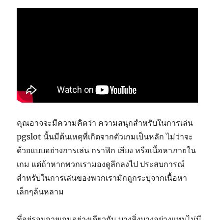
คุณอาจจะมีความคิดว่า ความสนุกสำหรับในการเล่น
pgslot นั้นมีต้นเหตุที่เกิดจากตัวเกมเป็นหลัก ไม่ว่าจะ
ด้วยแบบอย่างการเล่น กราฟิก เสียง หรือเนื้อหาภายใน
เกม แต่ถ้าหากพวกเรามองดูลึกลงไป ประสบการณ์
สำหรับในการเล่นของพวกเรามักถูกระบุจากเนื้อหา
เล็กๆล้นหลาม
ที่อยู่รอบกายเกมอย่างเดียวกัน บางสิ่งบางอย่างแทบไม่มี