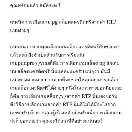
คุณพร้อมแล้ว สมัครเลย!
เทคนิคการเลือกเกม pg สล็อตแครดิตฟรีจากค่า RTP
แบบง่ายๆ
แน่นอนว่า หากคุณเลือกเล่นสล็อตแครดิตฟรีกับพวกเรา
แล้วล่ะก็ สิ่งจำเป็นสำหรับการเริ่มเล่น
เกมpunpro777เลยก็คือ การเลือกเกมสล็อต pg สักเกม
บน สล็อตเเครดิตฟรี นั่นแหละนะครับ แน่ๆว่า มันมี
แนวทางมากมายมากมายที่จะช่วยให้คุณสามารถเลือก
เกมสล็อตเครดิตฟรีได้ง่ายๆ หนึ่งในแนวทางยอดนิยมเลย
ก็คือ การเลือกเกมสล็อต777จากค่า RTP นั่นเองขอรับ
ซึ่งวิธีการเลือกเกมจากค่า RTP นั้นก็ไมได้มีอะไรยาก
เลยขอรับ ถ้าหากคุณรู้เรื่องหลักสำหรับเพื่อการเลือกเกม
ล่ะก็ บอกเลยว่า คุณจะได้เกมที่ดีอย่างแน่นอน!