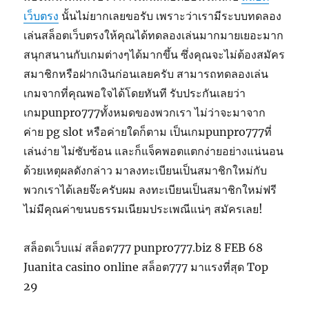
เว็บตรง
นั้นไม่ยากเลยขอรับ เพราะว่าเรามีระบบทดลอง
เล่นสล็อตเว็บตรงให้คุณได้ทดลองเล่นมากมายเยอะมาก
สนุกสนานกับเกมต่างๆได้มากขึ้น ซึ่งคุณจะไม่ต้องสมัคร
สมาชิกหรือฝากเงินก่อนเลยครับ สามารถทดลองเล่น
เกมจากที่คุณพอใจได้โดยทันที รับประกันเลยว่า
เกมpunpro777ทั้งหมดของพวกเรา ไม่ว่าจะมาจาก
ค่าย pg slot หรือค่ายใดก็ตาม เป็นเกมpunpro777ที่
เล่นง่าย ไม่ซับซ้อน และก็แจ็คพอตแตกง่ายอย่างแน่นอน
ด้วยเหตุผลดังกล่าว มาลงทะเบียนเป็นสมาชิกใหม่กับ
พวกเราได้เลยจ๊ะครับผม ลงทะเบียนเป็นสมาชิกใหม่ฟรี
ไม่มีคุณค่าขนบธรรมเนียมประเพณีแน่ๆ สมัครเลย!
สล็อตเว็บแม่ สล็อต777 punpro777.biz 8 FEB 68
Juanita casino online สล็อต777 มาแรงที่สุด Top
29