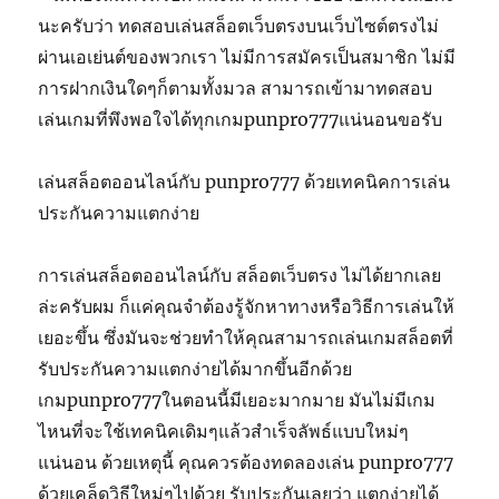
นะครับว่า ทดสอบเล่นสล็อตเว็บตรงบนเว็บไซต์ตรงไม่
ผ่านเอเย่นต์ของพวกเรา ไม่มีการสมัครเป็นสมาชิก ไม่มี
การฝากเงินใดๆก็ตามทั้งมวล สามารถเข้ามาทดสอบ
เล่นเกมที่พึงพอใจได้ทุกเกมpunpro777แน่นอนขอรับ
เล่นสล็อตออนไลน์กับ punpro777 ด้วยเทคนิคการเล่น
ประกันความแตกง่าย
การเล่นสล็อตออนไลน์กับ สล็อตเว็บตรง ไม่ได้ยากเลย
ล่ะครับผม ก็แค่คุณจำต้องรู้จักหาทางหรือวิธีการเล่นให้
เยอะขึ้น ซึ่งมันจะช่วยทำให้คุณสามารถเล่นเกมสล็อตที่
รับประกันความแตกง่ายได้มากขึ้นอีกด้วย
เกมpunpro777ในตอนนี้มีเยอะมากมาย มันไม่มีเกม
ไหนที่จะใช้เทคนิคเดิมๆแล้วสำเร็จลัพธ์แบบใหม่ๆ
แน่นอน ด้วยเหตุนี้ คุณควรต้องทดลองเล่น punpro777
ด้วยเคล็ดวิธีใหม่ๆไปด้วย รับประกันเลยว่า แตกง่ายได้