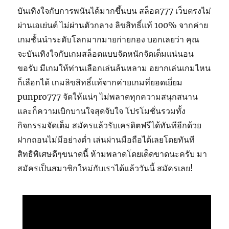
บันเทิงใจกับการพนันได้มากขึ้นบน สล็อต777 เว็บตรงไม่
ผ่านเอเย่นต์ ไม่ผ่านตัวกลาง ลิขสิทธิ์แท้ 100% จากค่าย
เกมชั้นนำระดับโลกมากมายก่ายกอง บอกเลยว่า คุณ
จะบันเทิงใจกับเกมสล็อตแบบจัดหนักจัดเต็มแน่นอน
ขอรับ มีเกมให้ท่านเลือกเล่นล้นหลาม อยากเล่นเกมไหน
ก็เลือกได้ เกมลิขสิทธิ์แท้จากค่ายเกมที่ยอดเยี่ยม
punpro777 จัดให้แน่ๆ ไม่พลาดทุกความสนุกสนาน
และก็ความเบิกบานใจสุดจับใจ โปรโมชั่นรวมทั้ง
กิจกรรมจัดเต็ม สมัครแล้วรับเครดิตฟรีได้ทันทีอีกด้วย
ฝากถอนไม่มีอย่างต่ำ เล่นผ่านมือถือได้เลยโดยทันที
สิทธิพิเศษดีๆขนาดนี้ ห้ามพลาดโดยเด็ดขาดนะครับ มา
สมัครเป็นสมาชิกใหม่กับเราได้แล้ววันนี้ สมัครเลย!