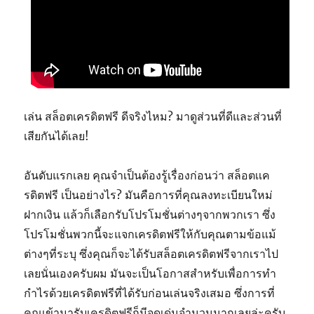
เล่น สล็อตเครดิตฟรี ดีจริงไหม? มาดูส่วนที่ดีและส่วนที่
เสียกันได้เลย!
อันดับแรกเลย คุณจำเป็นต้องรู้เรื่องก่อนว่า สล็อตเเค
รดิตฟรี เป็นอย่างไร? มันคือการที่คุณลงทะเบียนใหม่
ฝากเงิน แล้วก็เลือกรับโปรโมชั่นต่างๆจากพวกเรา ซึ่ง
โปรโมชั่นพวกนี้จะแจกเครดิตฟรีให้กับคุณตามข้อแม้
ต่างๆที่ระบุ ซึ่งคุณก็จะได้รับสล็อตเครดิตฟรีจากเราไป
เลยนั่นเองครับผม มันจะเป็นโอกาสสำหรับเพื่อการทำ
กำไรด้วยเครดิตฟรีที่ได้รับก่อนเล่นจริงเสมอ ซึ่งการที่
คุณเข้ามารับเครดิตฟรีก็มีจุดเด่นจำนวนมากเลยล่ะครับ