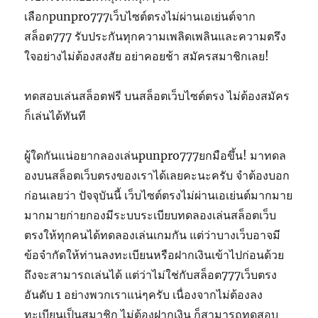
เลือกpunpro777เว็บไซต์ตรงไม่ผ่านเอเย่นต์จาก
สล็อต777 รับประกันทุกความเพลิดเพลินและความตรึง
ใจอย่างไม่ต้องสงสัย อย่าคอยช้า สมัครสมาชิกเลย!
ทดสอบเล่นสล็อตฟรี บนสล็อตเว็บไซต์ตรง ไม่ต้องสมัคร
ก็เล่นได้ทันที
ผู้ใดกันแน่อยากลองเล่นpunpro777ยกมือขึ้น! มาทดล
องบนสล็อตเว็บตรงของเราได้เลยคะนะครับ จำต้องบอก
ก่อนเลยว่า ปัจจุบันนี้ เว็บไซต์ตรงไม่ผ่านเอเย่นต์มากมาย
มากมายก่ายกองมีระบบระเบียบทดลองเล่นสล็อตเว็บ
ตรงให้ทุกคนได้ทดลองเล่นเกมกัน แต่ว่าบางเว็บอาจมี
ข้อจำกัดให้ท่านลงทะเบียนหรือฝากเงินเข้าไปก่อนด้วย
ถึงจะสามารถเล่นได้ แต่ว่าไม่ใช่กับสล็อต777เว็บตรง
อันดับ 1 อย่างพวกเราแน่ๆครับ เนื่องจากไม่ต้องลง
ทะเบียนเป็นสมาชิก ไม่ต้องฝากเงิน ก็สามารถทดสอบ