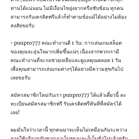
ท่านได้แน่นอน ไม่มีเงื่อนไขยุ่งยากหรือซับซ้อน ทุกคน
สามารถรับเครดิตฟรีแล้วก็ทำตามข้อแม้ได้อย่างไม่ต้อง
สงสัยขอรับ
• punpro777 คณะทำงานดี 1 วัน: การเล่นเกมสล็อต
ของคุณจะอุ่นใจมากเพิ่มขึ้นแน่ๆ เนื่องจากพวกเรามี
คณะทำงานที่จะรอช่วยเหลือและดูแลคุณตลอด 1 วัน
เพื่อคุณสามารถเล่นเกมต่างๆได้อย่างมีความสุขกันไป
เลยขอรับ
สมัครสมาชิกใหม่กับเรา punpro777 ได้แล้วเดี๋ยวนี้ ลง
ทะเบียนสมัครสมาชิกฟรี รับเครดิตฟรีทันทีที่สมัครได้
เลย!
ผมมั่นใจว่าเวลานี้ ทุกคนน่าจะเห็นไม่เหมือนกันระหว่าง
การใช้บริการกับพวกเราเว็บตรงและก็เว็บทั่วไปแล้วครับ