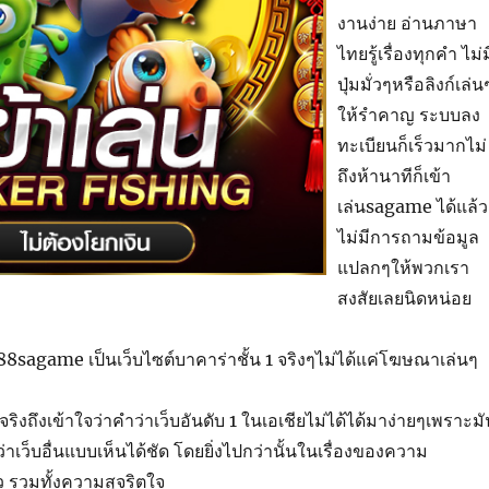
งานง่าย อ่านภาษา
ไทยรู้เรื่องทุกคำ ไม่ม
ปุ่มมั่วๆหรือลิงก์เล่น
ให้รำคาญ ระบบลง
ทะเบียนก็เร็วมากไม่
ถึงห้านาทีก็เข้า
เล่นsagame ได้แล้ว
ไม่มีการถามข้อมูล
แปลกๆให้พวกเรา
สงสัยเลยนิดหน่อย
8sagame เป็นเว็บไซต์บาคาร่าชั้น 1 จริงๆไม่ได้แค่โฆษณาเล่นๆ
ริงถึงเข้าใจว่าคำว่าเว็บอันดับ 1 ในเอเชียไม่ได้ได้มาง่ายๆเพราะมั
ว่าเว็บอื่นแบบเห็นได้ชัด โดยยิ่งไปกว่านั้นในเรื่องของความ
 รวมทั้งความสุจริตใจ