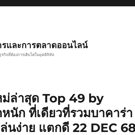
ารและการตลาดออนไลน์
ิจที่ต้องการเติบโตในยุคดิจิทัล
ม่ล่าสุด Top 49 by
ัก ที่เดียวที่รวมบาคาร่า
เล่นง่าย แตกดี 22 DEC 6