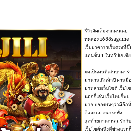
รีวิวจัดเต็มจากคนเคย
ทดลอง 1688sagame
เว็บบาคาร่าเว็บตรงที่ขึ้
แท่นชั้น 1 ในทวีปเอเชีย
ผมเป็นคนที่เล่นบาคาร่
มานานเกินห้าปี ผ่านมื
มาหลายเว็บไซต์ เว็บไซ
นอกก็เล่น เว็บไทยก็พบ
มาก บอกตรงๆว่ามีอีกทั
ดีและแย่ จนกระทั่ง
สุดท้ายมาตกหลุมรักกั
เว็บไซต์หนึ่งที่ช่วงแรกก