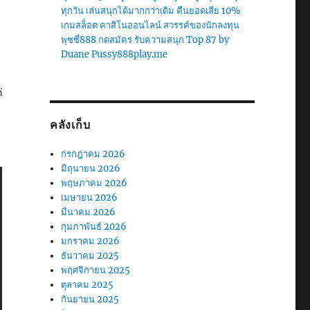
ทุกวัน เล่นสนุกได้มากกว่าเดิม คืนยอดเสีย 10%
เกมสล็อต คาสิโนออนไลน์ สวรรค์ของนักลงทุน
พุซซี่888 กดสมัคร รับความสนุก Top 87 by
Duane Pussy888play.me
่
คลังเก็บ
กรกฎาคม 2026
มิถุนายน 2026
พฤษภาคม 2026
เมษายน 2026
มีนาคม 2026
กุมภาพันธ์ 2026
มกราคม 2026
ธันวาคม 2025
พฤศจิกายน 2025
ตุลาคม 2025
กันยายน 2025