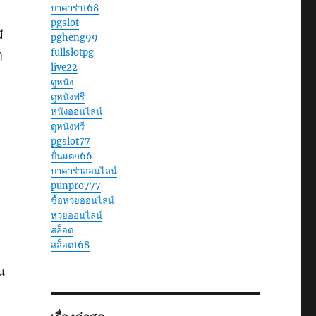
บาคาร่า168
pgslot
ี
pgheng99
fullslotpg
ๆ
live22
ดูหนัง
ดูหนังฟรี
หนังออนไลน์
ดูหนังฟรี
pgslot77
ปั่นแตก66
บาคาร่าออนไลน์
punpro777
ซื้อหวยออนไลน์
หวยออนไลน์
สล็อต
สล็อต168
น