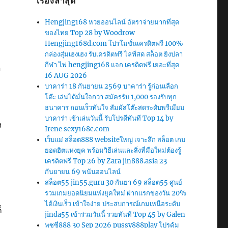
เรื่องล่าสุด
Hengjing168 หวยออนไลน์ อัตราจ่ายมากที่สุด
ของไทย Top 28 by Woodrow
Hengjing168d.com โปรโมชั่นเครดิตฟรี 100%
กล่องสุ่มเฮงเฮง รับเครดิตฟรี ไลฟ์สด สล็อต ยิงปลา
กีฬา ไพ่ hengjing168 แจก เครดิตฟรี เยอะที่สุด
ี
16 AUG 2026
บาคาร่า 18 กันยายน 2569 บาคาร่า รู้ก่อนเลือก
โต๊ะ เล่นได้มั่นใจกว่า สมัครรับ 1,000 รองรับทุก
ธนาคาร ถอนเร็วทันใจ สัมผัสโต๊ะสดระดับพรีเมียม
บาคาร่า เข้าเล่นวันนี้ รับโปรดีทันที Top 14 by
ง
Irene sexy168c.com
เว็บแม่ สล็อต888 websiteใหญ่ เจาะลึก สล็อต เกม
ยอดฮิตแห่งยุค พร้อมวิธีเล่นและสิ่งที่มือใหม่ต้องรู้
เครดิตฟรี Top 26 by Zara jin888.asia 23
กันยายน 69 พนันออนไลน์
สล็อต55 jin55.guru 30 กันยา 69 สล็อต55 ศูนย์
รวมเกมยอดนิยมแห่งยุคใหม่ ฝากแรกของวัน 20%
ได้เงินเร็ว เข้าใจง่าย ประสบการณ์เกมเหนือระดับ
็
jinda55 เข้าร่วมวันนี้ รวยทันที Top 45 by Galen
พุซซี่888 30 Sep 2026 pussy888play โปรคุ้ม