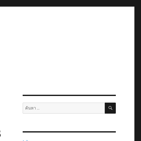
ค้นหา
ค้นหา:
8