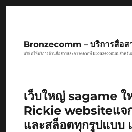
Bronzecomm – บริการสื่อส
บริษัทให้บริการด้านสื่อสารและการตลาดที่ Bronzecomm สำหรับธุรก
เว็บใหญ่ sagame ให
Rickie websiteแจกหน
และสล็อตทุกรูปแบบ 