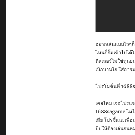
อยากเล่นแบบไวๆก็เ
ไหนก็จิ้มเข้าไปได้
ดีลเลอร์ไม่ใช่หุ่นย
เบิกบานใจ ใส่อาร
โปรโมชั่นที่ 168
เคยไหม เจอโปรแจก
1688sagame ไม่ได้
เสีย โปรชี้แนะเพื่
บีบให้ต้องเล่นจนห