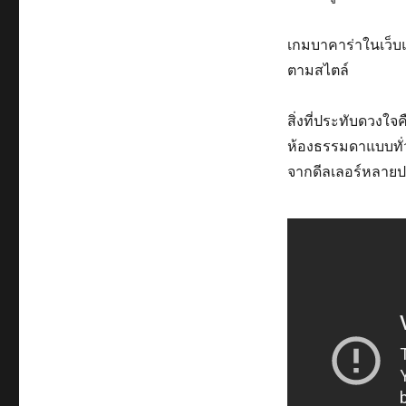
เกมบาคาร่าในเว็บแห
ตามสไตล์
สิ่งที่ประทับดวงใ
ห้องธรรมดาแบบทั่
จากดีลเลอร์หลายปร