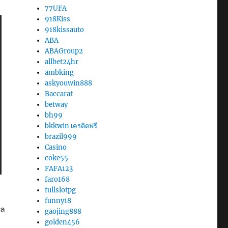
77UFA
918Kiss
918kissauto
ABA
ABAGroup2
allbet24hr
ambking
askyouwin888
Baccarat
betway
bh99
bkkwin เครดิตฟรี
brazil999
Casino
coke55
FAFA123
faro168
fullslotpg
funny18
าล
gaojing888
golden456