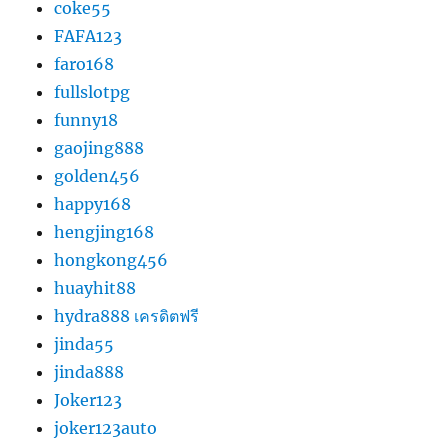
coke55
FAFA123
faro168
fullslotpg
funny18
gaojing888
golden456
happy168
hengjing168
hongkong456
huayhit88
hydra888 เครดิตฟรี
jinda55
jinda888
Joker123
joker123auto