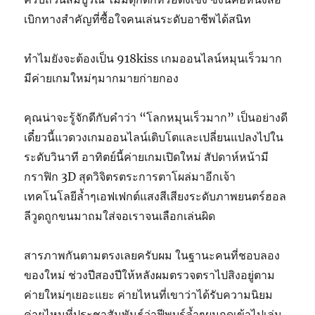
เบิกทางสำคัญที่ซื้อใจคนเล่นระดับอาชีพได้สนิท
ทำไมยังจะต้องเป็น 918kiss เกมออนไลน์หมุนเร็วมาก
มีค่ายเกมใหม่ๆมากมายก่ายกอง
คุณน่าจะรู้จักดีกับคำว่า “โลกหมุนเร็วมาก” เป็นอย่างดี
เดี๋ยวนี้แวดวงเกมออนไลน์เติบโตและเปลี่ยนแปลงไปใน
ระดับวินาที อาทิตย์นี้ค่ายเกมเปิดใหม่ สัปดาห์หน้ามี
กราฟิก 3D สุดวิจิตรตระการตาโผล่มาอีกเจ้า
เทคโนโลยีล้ำๆเอฟเฟกต์แสงสีเสียงระดับภาพยนตร์ฮอล
ลีวูดถูกขนมาถมใส่จอเราจนเลือกเล่นผิด
สารภาพกันตามตรงเลยครับผม ในฐานะคนที่ชอบลอง
ของใหม่ ช่วงปีสองปีให้หลังผมตรวจตราไปสิงอยู่ตาม
ค่ายใหม่ๆเยอะแยะ ค่ายไหนที่เขาว่าได้รับความนิยม
ค่ายไหนที่ประชาสัมพันธ์ว่าฟีพบร์ล้ำๆผมกดเข้าไปเล่น