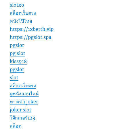
slotxo
สล็อตเว็บตรง
หนังโป๊ไทย
https://1xbetth.vip
https://pgslot.spa
pgslot
pg slot
kiss918
pgslot
slot
สล็อตเว็บตรง
ดูหนังออนไลน์
ทางเข้า joker
joker slot
โจ๊กเกอร์123
สล็อต