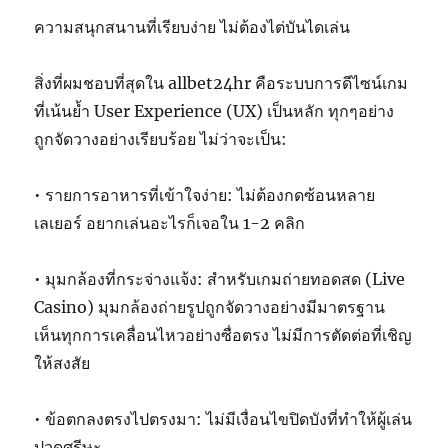
ความสนุกสนานที่เรียบง่าย ไม่ต้องไต่บันไดเล่น
สิ่งที่ผมชอบที่สุดใน allbet24hr คือระบบการดีไซน์เกม
ที่เน้นย้ำ User Experience (UX) เป็นหลัก ทุกๆอย่าง
ถูกจัดวางอย่างเรียบร้อย ไม่ว่าจะเป็น:
• รายการอาหารที่เข้าใจง่าย: ไม่ต้องกดซ้อนหลาย
เลเยอร์ อยากเล่นอะไรก็เจอใน 1-2 คลิก
• มุมกล้องที่กระจ่างแจ้ง: สำหรับเกมถ่ายทอดสด (Live
Casino) มุมกล้องถ่ายรูปถูกจัดวางอย่างมีมาตรฐาน
เห็นทุกการเคลื่อนไหวอย่างซื่อตรง ไม่มีการตัดต่อที่เชิญ
ให้สงสัย
• ข้อตกลงตรงไปตรงมา: ไม่มีเงื่อนไขปิดบังที่ทำให้ผู้เล่น
ปวดศรีษะ