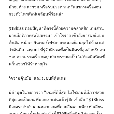
มักจะค้าง คราวช หรือรับประทานทรัพยากรเครื่องจน
กระทั่งโทรศัพท์เคลื่อนที่ร้อนฉ่า
918kiss ตอบปัญหาที่ตรงนี้ด้วยความคลาสสิก เกมส่วน
มากมีกติกาตรงไปตรงมา เข้าใจง่าย เข้าถึงอารมณ์แบบ
ดั้งเดิม หน้าตาอินเทอร์เฟซอาจจะมองย้อนยุคไปบ้าง แต่
ว่ามันคือ Layout ที่รู้จักดีรวมทั้งเป็นมิตรที่สุดสำหรับคน
ชอบความรวดเร็ว กดปุบปับ ทราบผลปั๊บ ไม่ต้องมีอนิเมชั่
นกั้นเวลาให้รำคาญใจ
‘ความคุ้นมือ’ และระบบที่คุ้นเคย
มีคำพูดในวงการว่า “เกมที่ดีที่สุด ไม่ใช่เกมที่มีภาพสวย
ที่สุด แต่เป็นเกมที่พวกเราเล่นแล้วรู้สึกเข้ามือ” 918kiss
มีเกมระดับตำนานหลายเกมที่ค่ายอื่นพากเพียรทำเลียน
แบบ แม้กระนั้นทำอย่างไรก็มิได้ฟีลลิ่งเดิม ไม่ว่าจะเป็น