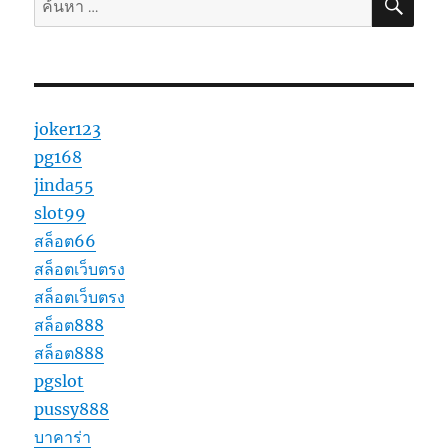
joker123
pg168
jinda55
slot99
สล็อต66
สล็อตเว็บตรง
สล็อตเว็บตรง
สล็อต888
สล็อต888
pgslot
pussy888
บาคาร่า