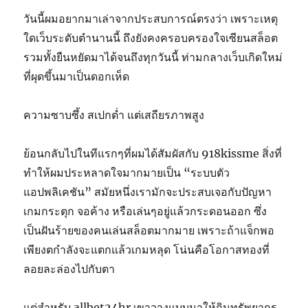
วันนี้ผมอยากมาเล่าจากประสบการณ์ตรงว่า เพราะเหตุ
ใดเว็บระดับตำนานนี้ ถึงยังคงครอบครองใจเซียนสล็อต
รวมทั้งยืนหยัดมาได้จนถึงทุกวันนี้ ท่ามกลางเว็บเกิดใหม่
ที่ผุดขึ้นมาเป็นดอกเห็ด
ความซาบซึ้ง สเปกต่ำ แต่เสถียรภาพสูง
ย้อนกลับไปในทีแรกๆที่ผมได้สัมผัสกับ 918kissme สิ่งที่
ทำให้ผมประหลาดใจมากมายเป็น “ระบบตัว
แอปพลิเคชัน” สมัยหนึ่งเรามักจะประสบเจอกับปัญหา
เกมกระตุก จอค้าง หรือเล่นๆอยู่แล้วกระดอนออก ซึ่ง
เป็นฝันร้ายของคนเล่นสล็อตมากมาย เพราะถ้าแจ็กพอ
เพียงตกำลังจะแตกแล้วเกมหลุด โน่นคือโอกาสทองที่
ลอยละล่องไปกับตา
แต่สำหรับ allbet24hr เขาวางแบบมาให้กินทรัพยากร