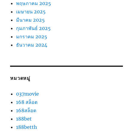
พฤษภาคม 2025
เมษายน 2025
มีนาคม 2025
กุมภาพันธ์ 2025
มกราคม 2025
ธันวาคม 2024
หมวดหมู่
037movie
168 สล็อต
168สล็อต
188bet
188betth