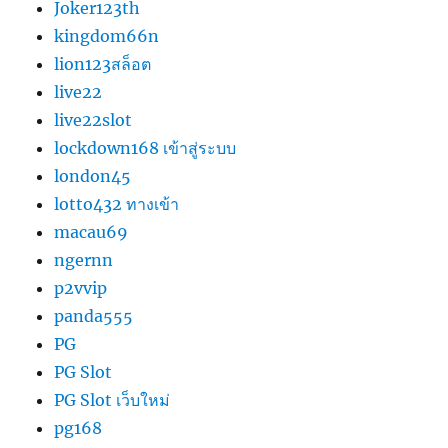
Joker123th
kingdom66n
lion123สล็อต
live22
live22slot
lockdown168 เข้าสู่ระบบ
london45
lotto432 ทางเข้า
macau69
ngernn
p2vvip
panda555
PG
PG Slot
PG Slot เว็บใหม่
pg168