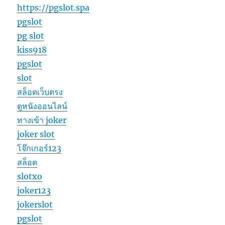
https://pgslot.spa
pgslot
pg slot
kiss918
pgslot
slot
สล็อตเว็บตรง
ดูหนังออนไลน์
ทางเข้า joker
joker slot
โจ๊กเกอร์123
สล็อต
slotxo
joker123
jokerslot
pgslot