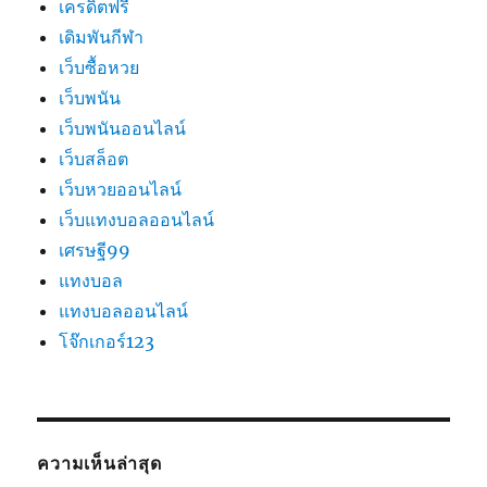
เครดิตฟรี
เดิมพันกีฬา
เว็บซื้อหวย
เว็บพนัน
เว็บพนันออนไลน์
เว็บสล็อต
เว็บหวยออนไลน์
เว็บแทงบอลออนไลน์
เศรษฐี99
แทงบอล
แทงบอลออนไลน์
โจ๊กเกอร์123
ความเห็นล่าสุด