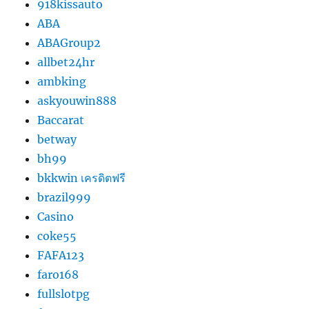
918kissauto
ABA
ABAGroup2
allbet24hr
ambking
askyouwin888
Baccarat
betway
bh99
bkkwin เครดิตฟรี
brazil999
Casino
coke55
FAFA123
faro168
fullslotpg