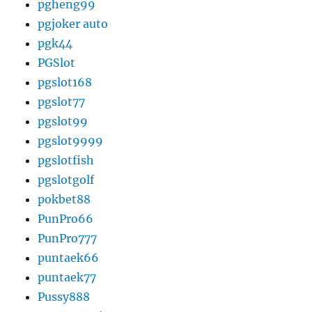
pgheng99
pgjoker auto
pgk44
PGSlot
pgslot168
pgslot77
pgslot99
pgslot9999
pgslotfish
pgslotgolf
pokbet88
PunPro66
PunPro777
puntaek66
puntaek77
Pussy888