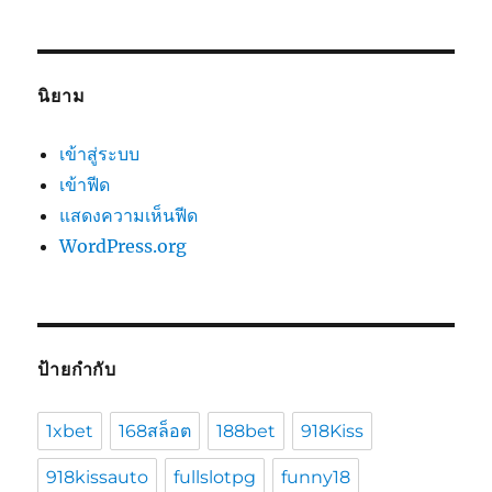
นิยาม
เข้าสู่ระบบ
เข้าฟีด
แสดงความเห็นฟีด
WordPress.org
ป้ายกำกับ
1xbet
168สล็อต
188bet
918Kiss
918kissauto
fullslotpg
funny18