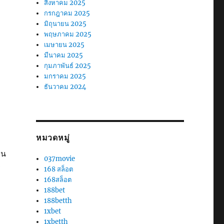
สิงหาคม 2025
กรกฎาคม 2025
มิถุนายน 2025
พฤษภาคม 2025
เมษายน 2025
มีนาคม 2025
กุมภาพันธ์ 2025
มกราคม 2025
ธันวาคม 2024
หมวดหมู่
ง
่น
037movie
ร
168 สล็อต
168สล็อต
188bet
188betth
1xbet
1xbetth