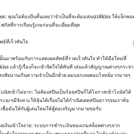
ด: คุณไม่ต้องบีบคั้นเลยว่าจำเป็นที่จะต้องเล่น918kiss ให้แจ็กพอ
ัสที่การเรียนรู้เกมก่อนที่จะเยี่ยมที่สุด
ธ์ที่เร็วทันใจ
้นมาพร้อมกับการแสดงผลลัพธ์ที่รวดเร็วทันใจ ทำให้มือใหม่ที่
iss แล้วรู้เรื่องก็จะเข้าจิตใจได้ทันที เล่นแล้วสัญญาณต่างๆกระจ่า
ให้สงสัยนานเกินความจำเป็นอีกด้วย ผมบอกเลยตอบโจทย์มากมายๆ
นัสเข้าไม่ยาก: ไม่ต้องสปินเป็นร้อยสปินก็ได้โอกาสเข้าโบนัสได้
ระยะๆมีจังหวะให้ลุ้นได้เรื่อยไม่ได้กำเนิดเดดสปินยาวๆจนเราท้อ
ื่อมั่นให้กับผู้เล่นใหม่ให้สู้ต่อเจริญมากมายขอรับ
ายเงินเข้าใจง่าย: ระบบการชำระเงินของเกมสล็อตต่างๆจาก
ั้นเข้าใจง่ายมาก ชนะเล็ก-ชนะกลางจ่ายถี่มาก ไม่ต้องคำนวณ