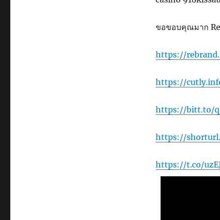
ขอขอบคุณมาก Re
https://rebrand.
https://cutly.in
https://bitt.to/
https://shorturl
https://t.co/uz