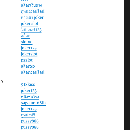
สล็อตเว็บตรง
ดูหนังออนไลน์
ทางเข้า joker
joker slot
โจ๊กเกอร์123
สล็อต
slotxo
joker123
jokerslot
pgslot
สล็อตxo
สล็อตออนไลน์
าร
918kiss
joker123
หนังชนโรง
sagame168th
joker123
ดูหนังฟรี
pussy888
pussy888