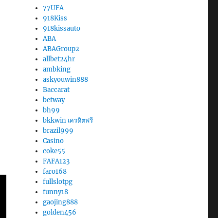
77UFA
918Kiss
918kissauto
ABA
ABAGroup2
allbet24hr
ambking
askyouwin888
Baccarat
betway
bh99
bkkwin เครดิตฟรี
brazil999
Casino
coke55
FAFA123
faro168
fullslotpg
funny18
gaojing888
golden456