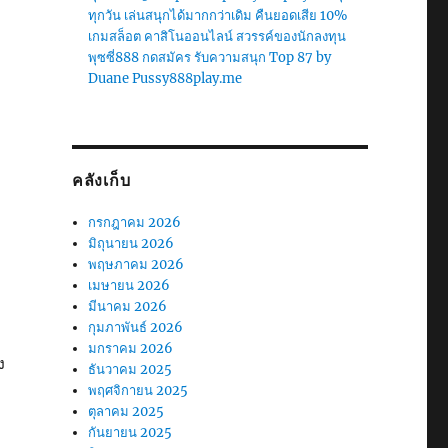
ทุกวัน เล่นสนุกได้มากกว่าเดิม คืนยอดเสีย 10%
เกมสล็อต คาสิโนออนไลน์ สวรรค์ของนักลงทุน
พุซซี่888 กดสมัคร รับความสนุก Top 87 by
Duane Pussy888play.me
คลังเก็บ
กรกฎาคม 2026
มิถุนายน 2026
พฤษภาคม 2026
เมษายน 2026
มีนาคม 2026
กุมภาพันธ์ 2026
มกราคม 2026
ง
ธันวาคม 2025
พฤศจิกายน 2025
ตุลาคม 2025
กันยายน 2025