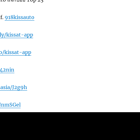
f.
918kissauto
ly/kissat-app
fo/kissat-app
q42nin
.asia/J2g9h
EJnmSGel