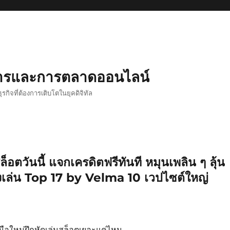
ารและการตลาดออนไลน์
ิจที่ต้องการเติบโตในยุคดิจิทัล
วันนี้ แจกเครดิตฟรีทันที หมุนเพลิน ๆ ลุ้น
เล่น Top 17 by Velma 10 เวปไซต์ใหญ่
ือใหม่ฝึกหัดเล่นสล็อตเยอะแค่ไหน