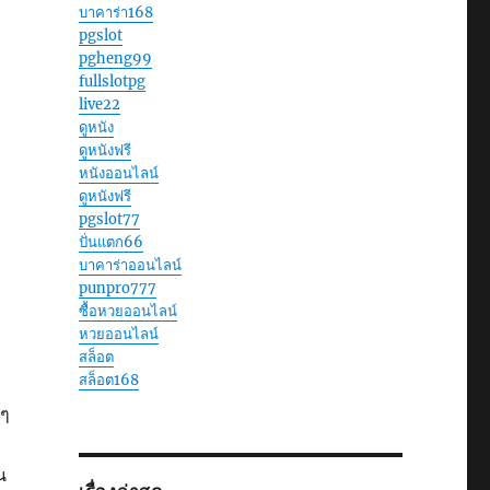
บาคาร่า168
pgslot
pgheng99
ร
fullslotpg
live22
ดูหนัง
ดูหนังฟรี
หนังออนไลน์
ดูหนังฟรี
pgslot77
ปั่นแตก66
บาคาร่าออนไลน์
punpro777
ซื้อหวยออนไลน์
หวยออนไลน์
สล็อต
สล็อต168
มๆ
น