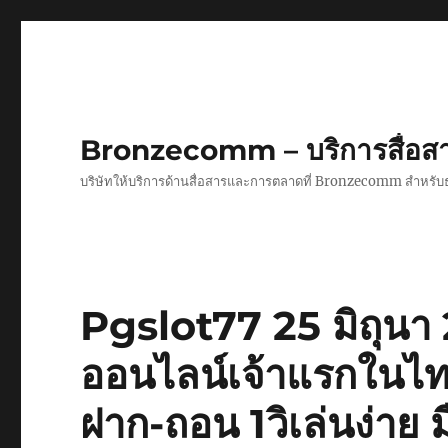
Bronzecomm – บริการสื่อส
บริษัทให้บริการด้านสื่อสารและการตลาดที่ Bronzecomm สำหรับธุรก
Pgslot77 25 มิถุนา
ออนไลน์เจ้าแรกในไทย 
ฝาก-ถอน 1วิเล่นง่าย ม