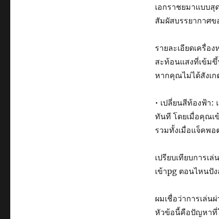
เอกราชยมาแบบสุดๆก
สัมผัสบรรยากาศขอ
รายละเอียดเครื่อ
สะท้อนแสงที่เข้มขึ้
หากคุณไม่ได้สังเก
• เปลี่ยนสีท้องฟ้
ทันที โดยเมื่อคุณ
รวมทั้งเมื่อแจ็คพ
เปรียบเทียบการเล่
เข้าpg ตอนไหนปังส
ผมเชื่อว่าการเล่น
หัวข้อนี้คือปัญหาท