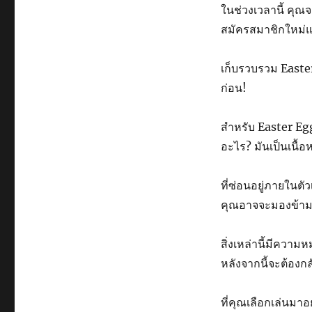
ในช่วงเวลานี้ คุณจ
สมัครสมาชิกใหม่แ
เก็บรวบรวม Easte
ก่อน!
สำหรับ Easter Egg
อะไร? มันเป็นเนื้อ
ที่ซ่อนอยู่ภายในตั
คุณอาจจะมองข้าม
สิ่งเหล่านี้มีความ
หลังจากนี้จะต้อง
ที่คุณเลือกเล่นมา