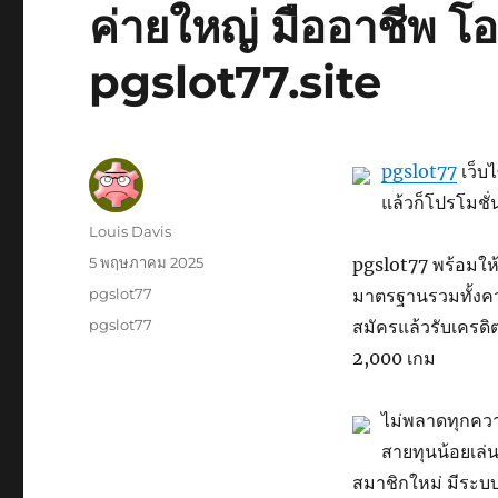
ค่ายใหญ่ มืออาชีพ โ
pgslot77.site
pgslot77
เว็บไ
แล้วก็โปรโมชั
ผู้
Louis Davis
เขียน
เขียน
5 พฤษภาคม 2025
pgslot77 พร้อมให้
เมื่อ
หมวด
pgslot77
มาตรฐานรวมทั้งควา
หมู่
ป้าย
pgslot77
สมัครแล้วรับเครดิ
กำกับ
2,000 เกม
ไม่พลาดทุกควา
สายทุนน้อยเล่น
สมาชิกใหม่ มีระบบ