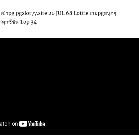
งเข้าpg pgslot77.site 20 JUL 68 Lottie เกมpgสนุกๆ
ทุกซีซั่น Top 34