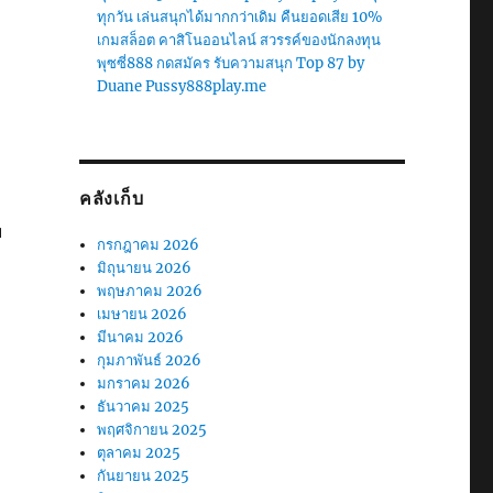
ทุกวัน เล่นสนุกได้มากกว่าเดิม คืนยอดเสีย 10%
เกมสล็อต คาสิโนออนไลน์ สวรรค์ของนักลงทุน
พุซซี่888 กดสมัคร รับความสนุก Top 87 by
Duane Pussy888play.me
คลังเก็บ
บ
กรกฎาคม 2026
มิถุนายน 2026
พฤษภาคม 2026
เมษายน 2026
มีนาคม 2026
กุมภาพันธ์ 2026
มกราคม 2026
ธันวาคม 2025
พฤศจิกายน 2025
ตุลาคม 2025
กันยายน 2025