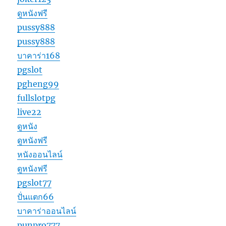
ดูหนังฟรี
pussy888
pussy888
บาคาร่า168
pgslot
pgheng99
fullslotpg
live22
ดูหนัง
ดูหนังฟรี
หนังออนไลน์
ดูหนังฟรี
pgslot77
ปั่นแตก66
บาคาร่าออนไลน์
punpro777