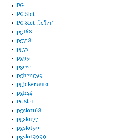
PG
PG Slot
PG Slot เว็บใหม่
pg168
pg718
pg77
pg99
pgceo
pgheng99
pgjoker auto
pgk44
PGSlot
pgslot168
pgslot77
pgslot99
pgslot9999