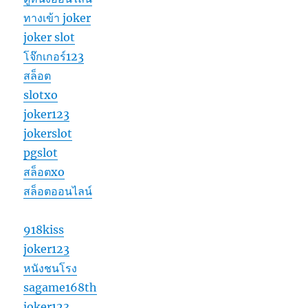
ทางเข้า joker
joker slot
โจ๊กเกอร์123
สล็อต
slotxo
joker123
jokerslot
pgslot
สล็อตxo
สล็อตออนไลน์
918kiss
joker123
หนังชนโรง
sagame168th
joker123