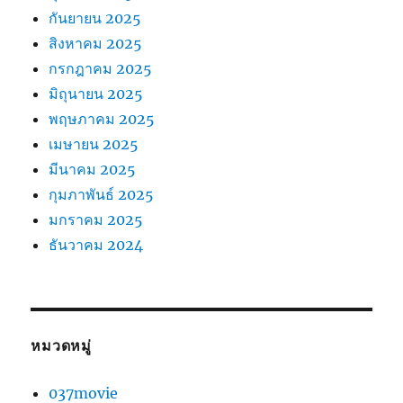
กันยายน 2025
สิงหาคม 2025
กรกฎาคม 2025
มิถุนายน 2025
พฤษภาคม 2025
เมษายน 2025
มีนาคม 2025
กุมภาพันธ์ 2025
มกราคม 2025
ธันวาคม 2024
หมวดหมู่
037movie