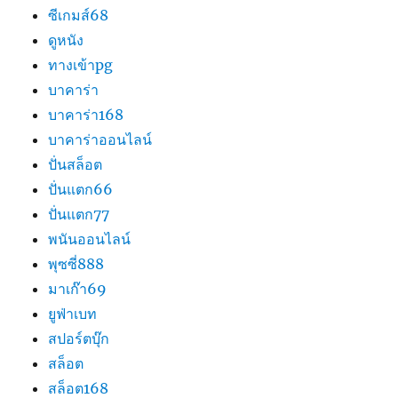
ซีเกมส์68
ดูหนัง
ทางเข้าpg
บาคาร่า
บาคาร่า168
บาคาร่าออนไลน์
ปั่นสล็อต
ปั่นแตก66
ปั่นแตก77
พนันออนไลน์
พุซซี่888
มาเก๊า69
ยูฟ่าเบท
สปอร์ตบุ๊ก
สล็อต
สล็อต168