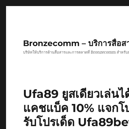
Bronzecomm – บริการสื่อส
บริษัทให้บริการด้านสื่อสารและการตลาดที่ Bronzecomm สำหรับธุรก
Ufa89 ยูสเดียวเล่นไ
แคชแบ็ค 10% แจกโบน
รับโปรเด็ด Ufa89bet