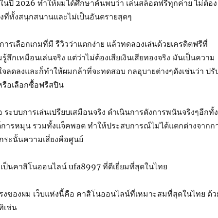
นปี 2026 ทำให้ผมได้ศึกษาค้นพบว่า เล่นสล็อตฟรีทุกค่าย ไม่ต้อง
ที่ทั้งสนุกสนานและไม่เป็นอันตรายสุดๆ
ารเลือกเกมที่มี รีวิวว่าแตกง่าย แล้วทดลองเล่นด้วยเครดิตฟรีที่
รู้สึกเหมือนเล่นจริง แต่ว่าไม่ต้องเสียเงินเสียทองจริง มันเป็นความ
บายใจลดลงและก็ทำให้ผมกล้าที่จะทดสอบ กลอุบายต่างๆดังเช่นว่า ปรั
รือเลือกซื้อฟรีสปิน
คือ ระบบการเล่นเปรียบเสมือนจริง ดำเนินการดังการพนันจริงๆอีกทั้ง
ต์การหมุน รวมทั้งแจ็คพอต ทำให้ประสบการณ์ไม่ได้แตกต่างจากก
้กระนั้นความเสี่ยงคือศูนย์
งเป็นคาสิโนออนไลน์ ufa8997 ที่ดีเยี่ยมที่สุดในไทย
องผม เว็บแห่งนี้คือ คาสิโนออนไลน์ที่เหมาะสมที่สุดในไทย ด้ว
ิเช่น